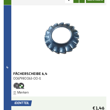
4
FÄCHERSCHEIBE 6,4
0067980063-00-I1
Merken
€
1,46