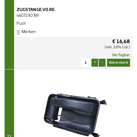
ZUGSTANGE VO.RE.
4607230769
Puch
Merken
€
16,68
(inkl. 20% Ust.)
Verfügbar
+
-
11