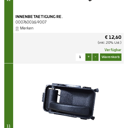
INNENBETAETIGUNG RE.
0007600161-9007
Merken
€
12,60
(inkl. 20% Ust.)
Verfügbar
+
-
11