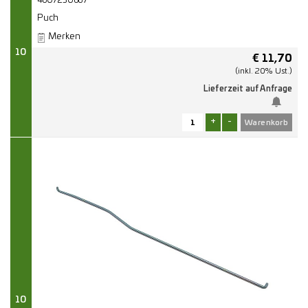
4607230669
Puch
Merken
10
€
11,70
(inkl. 20% Ust.)
Lieferzeit auf Anfrage
+
-
10