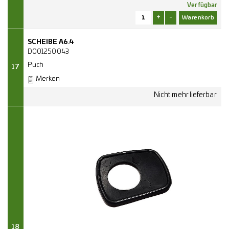
Verfügbar
+
-
SCHEIBE A6.4
D001250043
Puch
17
Merken
18