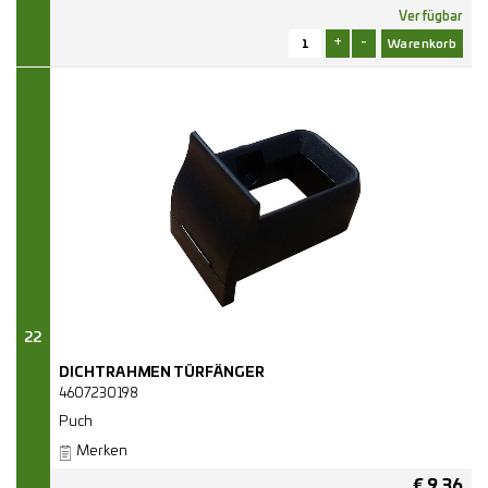
Verfügbar
+
-
22
DICHTRAHMEN TÜRFÄNGER
4607230198
Puch
Merken
€
9,36