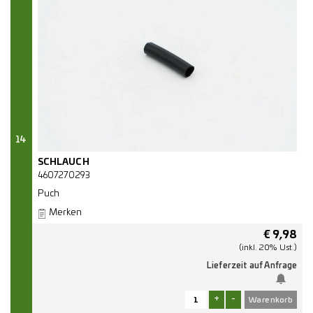
14
SCHLAUCH
4607270293
Puch
Merken
€
9,98
(inkl. 20% Ust.)
Lieferzeit auf Anfrage
+
-