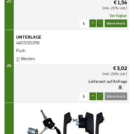
25
€
1,56
(inkl. 20% Ust.)
Verfügbar
+
-
UNTERLAGE
4607230098
Puch
Merken
26
€
3,02
(inkl. 20% Ust.)
Lieferzeit auf Anfrage
+
-