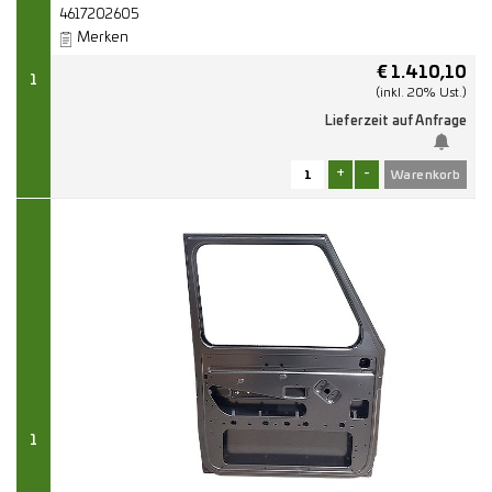
4617202605
Merken
€
1.410,10
1
(inkl. 20% Ust.)
Lieferzeit auf Anfrage
+
-
1