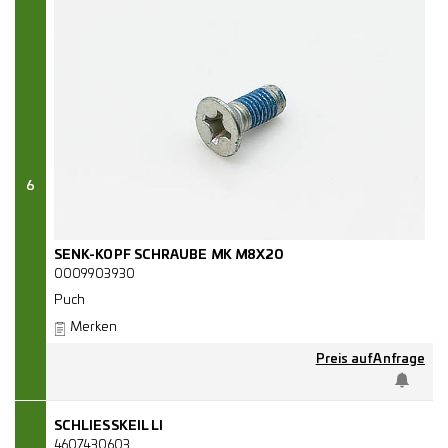
6
SENK-KOPF SCHRAUBE MK M8X20
0009903930
Puch
Merken
Preis auf Anfrage
SCHLIESSKEIL LI
4607430603