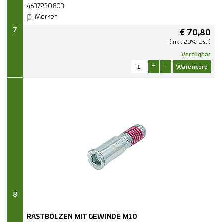
4637230803
Merken
7
€
70,80
(inkl. 20% Ust.)
Verfügbar
+
-
8
RASTBOLZEN MIT GEWINDE M10