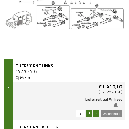
TUER VORNE LINKS
4617202505
Merken
€
1.410,10
1
(inkl. 20% Ust.)
Lieferzeit auf Anfrage
+
-
TUER VORNE RECHTS