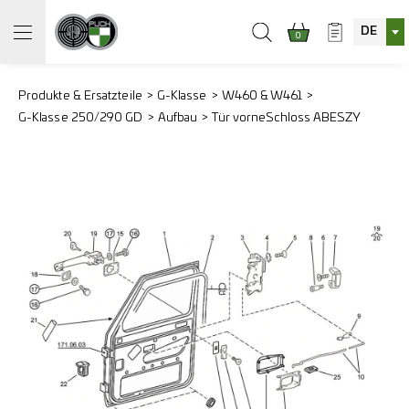
DE
0
Produkte & Ersatzteile
G-Klasse
W460 & W461
G-Klasse 250/290 GD
Aufbau
Tür vorne
Schloss ABESZY