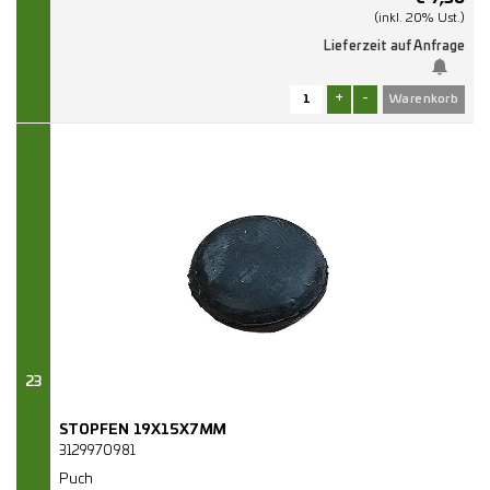
(inkl. 20% Ust.)
Lieferzeit auf Anfrage
+
-
23
STOPFEN 19X15X7MM
3129970981
Puch