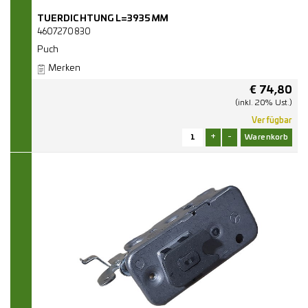
TUERDICHTUNG L=3935MM
4607270830
Puch
Merken
€
74,80
(inkl. 20% Ust.)
Verfügbar
+
-