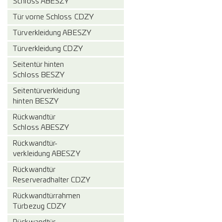
Schloss ABESZY
Tür vorne Schloss CDZY
Türverkleidung ABESZY
Türverkleidung CDZY
Seitentür hinten
Schloss BESZY
Seitentürverkleidung
hinten BESZY
Rückwandtür
Schloss ABESZY
Rückwandtür-
verkleidung ABESZY
Rückwandtür
Reserveradhalter CDZY
Rückwandtürrahmen
Türbezug CDZY