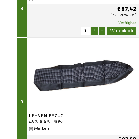
3
€
87,42
(inkl. 20% Ust.)
Verfügbar
+
-
3
LEHNEN-BEZUG
4609304393-9052
Merken