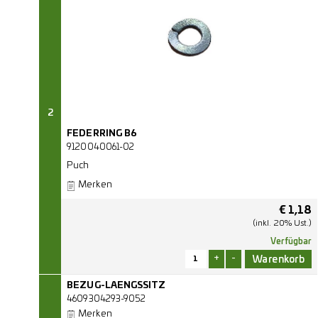
2
FEDERRING B6
9120040061-02
Puch
Merken
€
1,18
(inkl. 20% Ust.)
Verfügbar
+
-
BEZUG-LAENGSSITZ
4609304293-9052
Merken