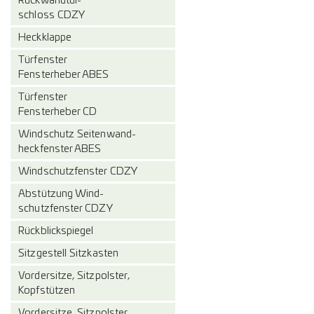
Rückwandtür-
schloss CDZY
Heckklappe
Türfenster
Fensterheber ABES
Türfenster
Fensterheber CD
Windschutz Seitenwand-
heckfenster ABES
Windschutzfenster CDZY
Abstützung Wind-
schutzfenster CDZY
Rückblickspiegel
Sitzgestell Sitzkasten
Vordersitze, Sitzpolster,
Kopfstützen
Vordersitze, Sitzpolster,