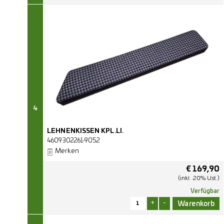
4
LEHNENKISSEN KPL.LI.
4609302261-9052
Merken
€
169,90
(inkl. 20% Ust.)
Verfügbar
+
-