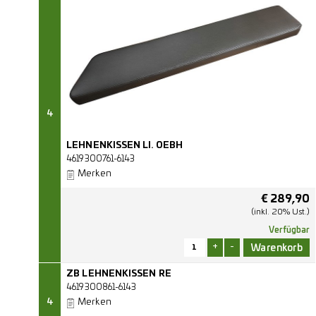
4
LEHNENKISSEN LI. OEBH
4619300761-6143
Merken
€
289,90
(inkl. 20% Ust.)
Verfügbar
+
-
ZB LEHNENKISSEN RE
4619300861-6143
4
Merken