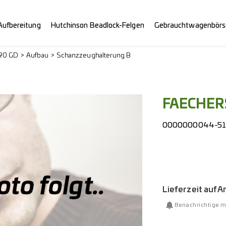
Aufbereitung
Hutchinson Beadlock-Felgen
Gebrauchtwagenbörs
290 GD
Aufbau
Schanzzeughalterung B
FAECHERS
0000000044-5
Lieferzeit auf 
Benachrichtige m