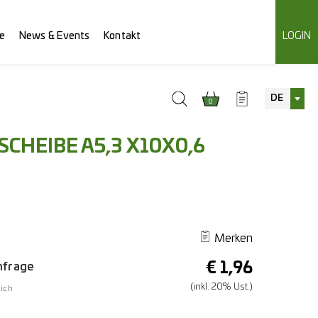
e
News & Events
Kontakt
LOGIN
DE
0
CHEIBE A5,3 X10X0,6
1
Merken
€
1,96
Anfrage
(inkl. 20% Ust.)
ich