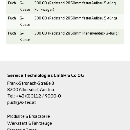
Puch
G-
300 GD (Radstand 2850mm fester Aufbau 5-türig
Klasse
Funkwagen)
Puch
G-
300 GD (Radstand 2850mm fester Aufbau 5-türig)
Klasse
Puch
G-
300 GD (Radstand 2850mm Planenverdeck 3-türig)
Klasse
Service Technologies GmbH & Co OG
Frank-Stronach-Straße 3
8200 Albersdorf, Austria
Tel.:
+43 (0) 3112 / 9000-0
puch@s-tec.at
Produkte & Ersatzteile
Werkstatt & Fahrzeuge