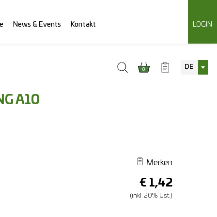
e
News & Events
Kontakt
LOGIN
DE
0
NG A10
Merken
€
1,42
(inkl. 20% Ust.)