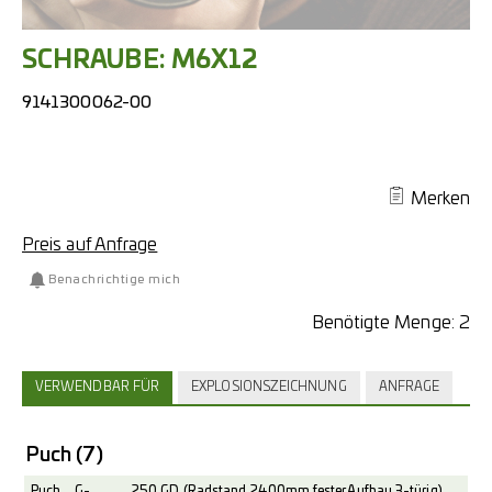
SCHRAUBE: M6X12
9141300062-00
Merken
Preis auf Anfrage
Benachrichtige mich
Benötigte Menge:
2
VERWENDBAR FÜR
EXPLOSIONSZEICHNUNG
ANFRAGE
Puch
(7)
Puch
G-
250 GD (Radstand 2400mm fester Aufbau 3-türig)