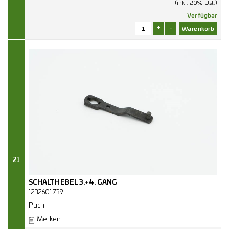
(inkl. 20% Ust.)
Verfügbar
+
-
21
SCHALTHEBEL 3.+4. GANG
1232601739
Puch
Merken