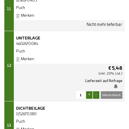
1232670405
Puch
11
Merken
UNTERLAGE
4602670084
Puch
Merken
12
€
5,48
(inkl. 20% Ust.)
Lieferzeit auf Anfrage
+
-
DICHTBEILAGE
1152670380
Puch
13