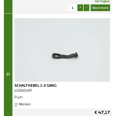
Verfügbar
+
-
21
SCHALTHEBEL 1-2 GANG
1232601639
Puch
Merken
€
47,17