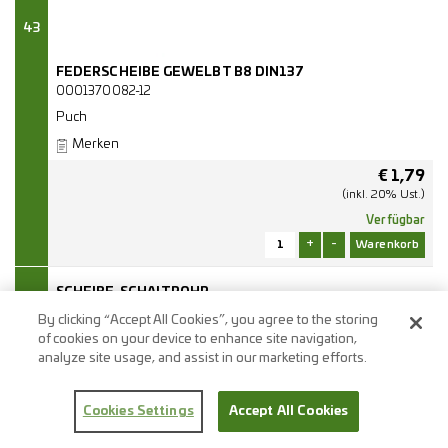
43
FEDERSCHEIBE GEWELBT B8 DIN137
0001370082-12
Puch
Merken
€
1,79
(inkl. 20% Ust.)
Verfügbar
+
-
SCHEIBE-SCHALTROHR
1869906940
By clicking “Accept All Cookies”, you agree to the storing
Puch
of cookies on your device to enhance site navigation,
analyze site usage, and assist in our marketing efforts.
Merken
44
€
2,94
Cookies Settings
Accept All Cookies
(inkl. 20% Ust.)
Verfügbar