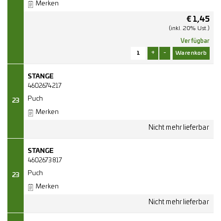
Merken
€
1,45
(inkl. 20% Ust.)
Verfügbar
+
-
STANGE
4602674217
Puch
23
Merken
STANGE
4602673817
Puch
23
Merken