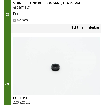
STANGE: 5.UND RUECKW.GANG, L=435 MM
4602674517
Puch
23
Merken
24
BUECHSE
2109920010