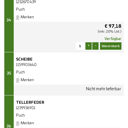
1232670439
Puch
Merken
34
€
97,18
(inkl. 20% Ust.)
Verfügbar
+
-
SCHEIBE
1159903640
Puch
35
Merken
TELLERFEDER
1239936901
Puch
Merken
36