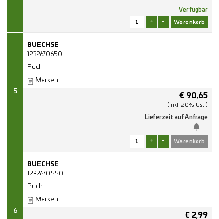
Verfügbar
+
-
BUECHSE
1232670650
Puch
Merken
5
€
90,65
(inkl. 20% Ust.)
Lieferzeit auf Anfrage
+
-
BUECHSE
1232670550
Puch
Merken
6
€
2,99