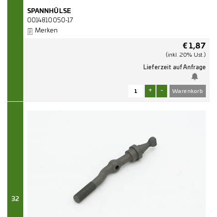
SPANNHÜLSE
0014810050-17
Merken
€
1,87
(inkl. 20% Ust.)
Lieferzeit auf Anfrage
+
-
32