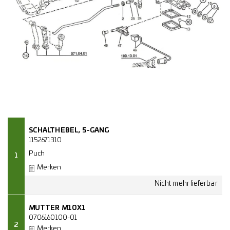
SCHALTHEBEL, 5-GANG
1152671310
Puch
1
Merken
MUTTER M10X1
0706160100-01
2
Merken