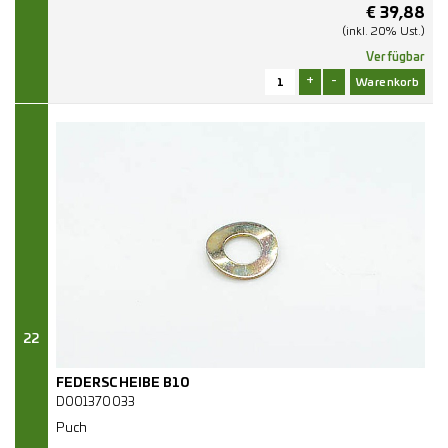
€
39,88
(inkl. 20% Ust.)
Verfügbar
+
-
22
FEDERSCHEIBE B10
D001370033
Puch