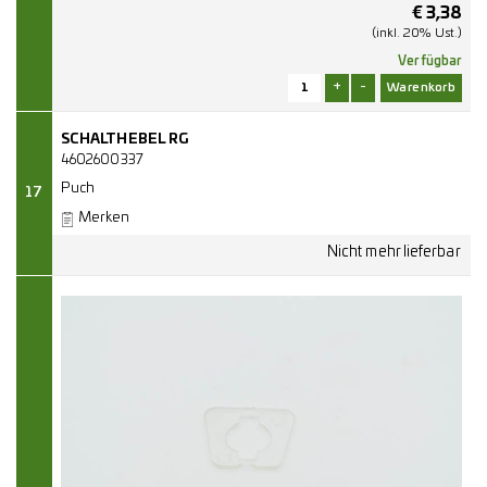
€
3,38
(inkl. 20% Ust.)
Verfügbar
+
-
SCHALTHEBEL RG
4602600337
Puch
17
Merken