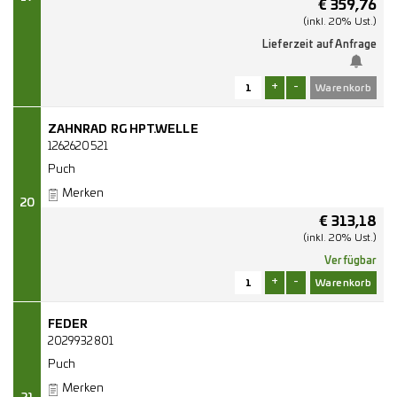
€
359,76
(inkl. 20% Ust.)
Lieferzeit auf Anfrage
+
-
ZAHNRAD RG HPT.WELLE
1262620521
Puch
Merken
20
€
313,18
(inkl. 20% Ust.)
Verfügbar
+
-
FEDER
2029932801
Puch
Merken