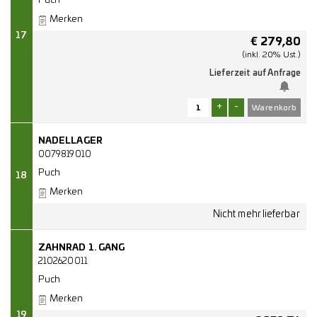
Puch
Merken
17
€
279,80
(inkl. 20% Ust.)
Lieferzeit auf Anfrage
+
-
NADELLAGER
0079819010
Puch
18
Merken
ZAHNRAD 1. GANG
2102620011
Puch
Merken
19