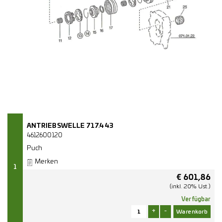
ANTRIEBSWELLE 717.443
4612600120
Puch
Merken
1
€
601,86
(inkl. 20% Ust.)
Verfügbar
+
-