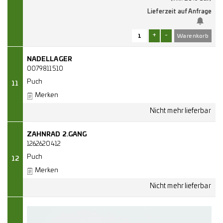
Lieferzeit auf Anfrage
+
-
NADELLAGER
0079811510
Puch
11
Merken
ZAHNRAD 2.GANG
1262620412
Puch
12
Merken