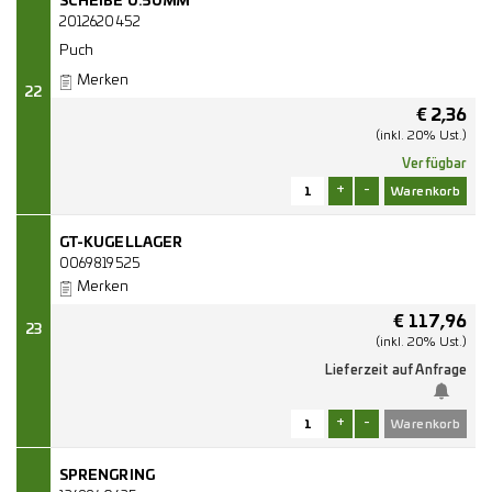
SCHEIBE 0.50MM
2012620452
Puch
Merken
22
€
2,36
(inkl. 20% Ust.)
Verfügbar
+
-
GT-KUGELLAGER
0069819525
Merken
€
117,96
23
(inkl. 20% Ust.)
Lieferzeit auf Anfrage
+
-
SPRENGRING