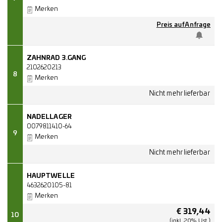
Merken
Preis auf Anfrage
ZAHNRAD 3.GANG
2102620213
8
Merken
NADELLAGER
0079811410-64
9
Merken
HAUPTWELLE
4632620105-81
Merken
€
319,44
10
(inkl. 20% Ust.)