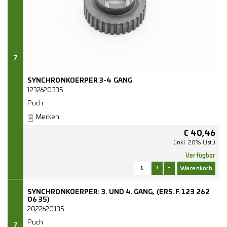
7
SYNCHRONKOERPER 3-4 GANG
1232620335
Puch
Merken
€
40,46
(inkl. 20% Ust.)
Verfügbar
+
-
SYNCHRONKOERPER: 3. UND 4. GANG, (ERS. F. 123 262
06 35)
2022620135
Puch
7