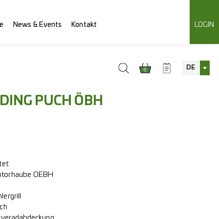
e
News & Events
Kontakt
LOGIN
DE
0
NDING PUCH ÖBH
et:
otorhaube OEBH
ergrill
uch
erveradabdeckung