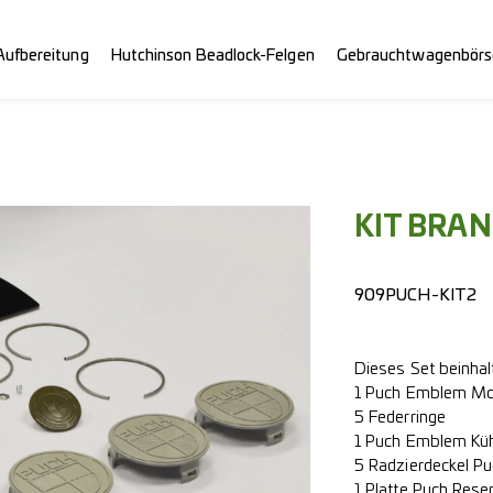
Aufbereitung
Hutchinson Beadlock-Felgen
Gebrauchtwagenbörs
KIT BRA
909PUCH-KIT2
Dieses Set beinhalt
1 Puch Emblem M
5 Federringe
1 Puch Emblem Kühl
5 Radzierdeckel P
1 Platte Puch Res