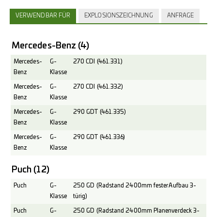
VERWENDBAR FÜR
EXPLOSIONSZEICHNUNG
ANFRAGE
Mercedes-Benz
(4)
Mercedes-
G-
270 CDI (461.331)
Benz
Klasse
Mercedes-
G-
270 CDI (461.332)
Benz
Klasse
Mercedes-
G-
290 GDT (461.335)
Benz
Klasse
Mercedes-
G-
290 GDT (461.336)
Benz
Klasse
Puch
(12)
Puch
G-
250 GD (Radstand 2400mm fester Aufbau 3-
Klasse
türig)
Puch
G-
250 GD (Radstand 2400mm Planenverdeck 3-