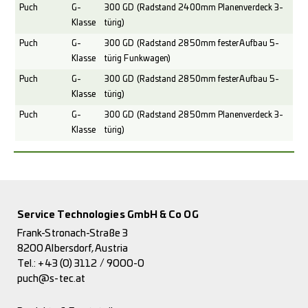
Puch
G-
300 GD (Radstand 2400mm Planenverdeck 3-
Klasse
türig)
Puch
G-
300 GD (Radstand 2850mm fester Aufbau 5-
Klasse
türig Funkwagen)
Puch
G-
300 GD (Radstand 2850mm fester Aufbau 5-
Klasse
türig)
Puch
G-
300 GD (Radstand 2850mm Planenverdeck 3-
Klasse
türig)
Service Technologies GmbH & Co OG
Frank-Stronach-Straße 3
8200 Albersdorf, Austria
Tel.:
+43 (0) 3112 / 9000-0
puch@s-tec.at