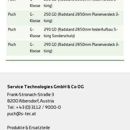
Klasse
türig)
Puch
G-
250 GD (Radstand 2850mm Planenverdeck 3-
Klasse
türig)
Puch
G-
290 GD (Radstand 2850mm fester Aufbau 5-
Klasse
türig Sonderschutz)
Puch
G-
290 GD (Radstand 2850mm Planenverdeck 3-
Klasse
türig)
Service Technologies GmbH & Co OG
Frank-Stronach-Straße 3
8200 Albersdorf, Austria
Tel.:
+43 (0) 3112 / 9000-0
puch@s-tec.at
Produkte & Ersatzteile