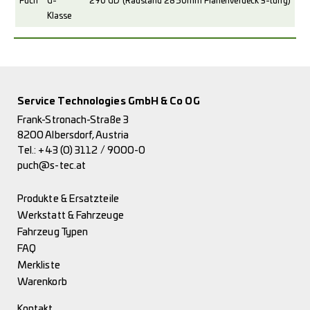
Puch
G-
290 GD (Radstand 2850mm Planenverdeck 3-türig)
Klasse
Service Technologies GmbH & Co OG
Frank-Stronach-Straße 3
8200 Albersdorf, Austria
Tel.:
+43 (0) 3112 / 9000-0
puch@s-tec.at
Produkte & Ersatzteile
Werkstatt & Fahrzeuge
Fahrzeug Typen
FAQ
Merkliste
Warenkorb
Kontakt