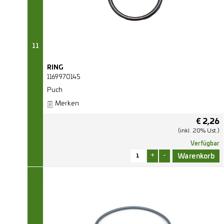
11
RING
1169970145
Puch
Merken
€
2,26
(inkl. 20% Ust.)
Verfügbar
+
-