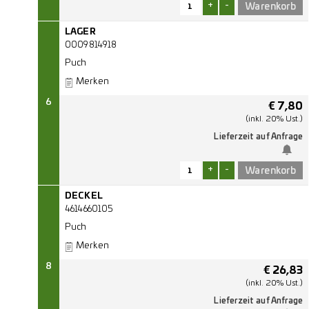
+
-
LAGER
0009814918
Puch
Merken
6
€
7,80
(inkl. 20% Ust.)
Lieferzeit auf Anfrage
+
-
DECKEL
4614660105
Puch
Merken
8
€
26,83
(inkl. 20% Ust.)
Lieferzeit auf Anfrage