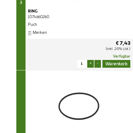
3
RING
1074660260
Puch
Merken
€
7,43
(inkl. 20% Ust.)
Verfügbar
+
-