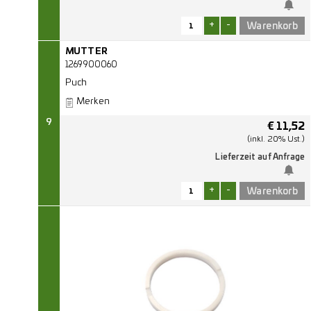
+
-
MUTTER
1269900060
Puch
Merken
9
€
11,52
(inkl. 20% Ust.)
Lieferzeit auf Anfrage
+
-