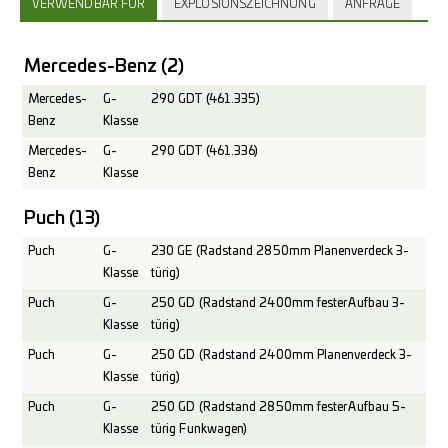
VERWENDBAR FÜR
EXPLOSIONSZEICHNUNG
ANFRAGE
Mercedes-Benz
(2)
Mercedes-
G-
290 GDT (461.335)
Benz
Klasse
Mercedes-
G-
290 GDT (461.336)
Benz
Klasse
Puch
(13)
Puch
G-
230 GE (Radstand 2850mm Planenverdeck 3-
Klasse
türig)
Puch
G-
250 GD (Radstand 2400mm fester Aufbau 3-
Klasse
türig)
Puch
G-
250 GD (Radstand 2400mm Planenverdeck 3-
Klasse
türig)
Puch
G-
250 GD (Radstand 2850mm fester Aufbau 5-
Klasse
türig Funkwagen)