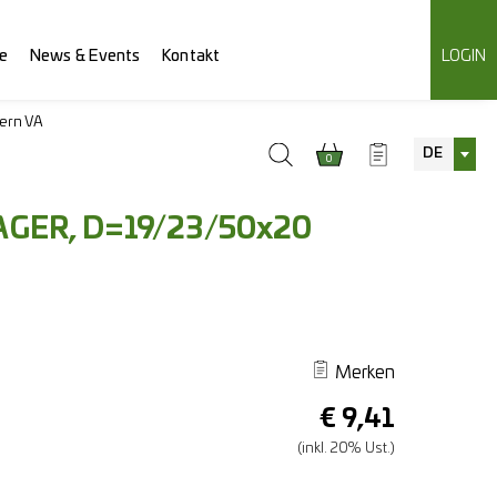
e
News & Events
Kontakt
LOGIN
ern VA
DE
0
GER, D=19/23/50x20
Merken
€
9,41
(inkl. 20% Ust.)