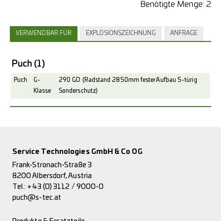
Benötigte Menge:
2
VERWENDBAR FÜR
EXPLOSIONSZEICHNUNG
ANFRAGE
Puch
(1)
Puch
G-
290 GD (Radstand 2850mm fester Aufbau 5-türig
Klasse
Sonderschutz)
Service Technologies GmbH & Co OG
Frank-Stronach-Straße 3
8200 Albersdorf, Austria
Tel.:
+43 (0) 3112 / 9000-0
puch@s-tec.at