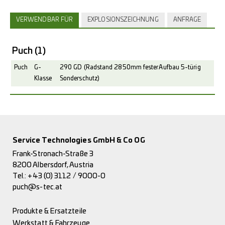
VERWENDBAR FÜR
EXPLOSIONSZEICHNUNG
ANFRAGE
Puch
(1)
Puch
G-
290 GD (Radstand 2850mm fester Aufbau 5-türig
Klasse
Sonderschutz)
Service Technologies GmbH & Co OG
Frank-Stronach-Straße 3
8200 Albersdorf, Austria
Tel.:
+43 (0) 3112 / 9000-0
puch@s-tec.at
Produkte & Ersatzteile
Werkstatt & Fahrzeuge