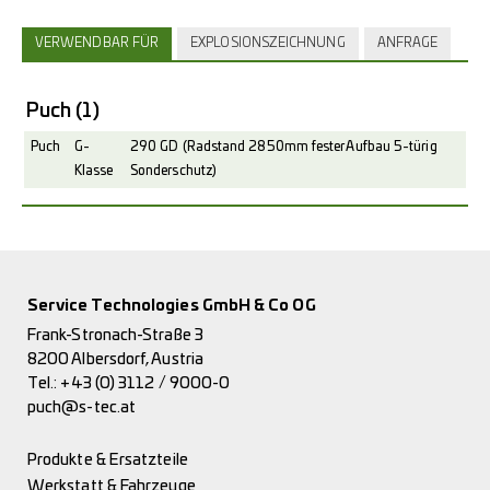
VERWENDBAR FÜR
EXPLOSIONSZEICHNUNG
ANFRAGE
Puch
(1)
Puch
G-
290 GD (Radstand 2850mm fester Aufbau 5-türig
Klasse
Sonderschutz)
Service Technologies GmbH & Co OG
Frank-Stronach-Straße 3
8200 Albersdorf, Austria
Tel.:
+43 (0) 3112 / 9000-0
puch@s-tec.at
Produkte & Ersatzteile
Werkstatt & Fahrzeuge