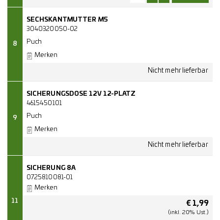
SECHSKANTMUTTER M5
3040320050-02
Puch
8
Merken
SICHERUNGSDOSE 12V 12-PLATZ
4615450101
Puch
9
Merken
SICHERUNG 8A
0725810081-01
Merken
11
€
1,99
(inkl. 20% Ust.)