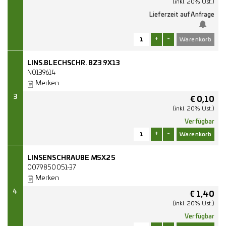
(inkl. 20% Ust.)
Lieferzeit auf Anfrage
+
-
LINS.BLECHSCHR. BZ3.9X13
N0139614
Merken
3
€
0,10
(inkl. 20% Ust.)
Verfügbar
+
-
LINSENSCHRAUBE M5X25
0079850051-37
Merken
4
€
1,40
(inkl. 20% Ust.)
Verfügbar