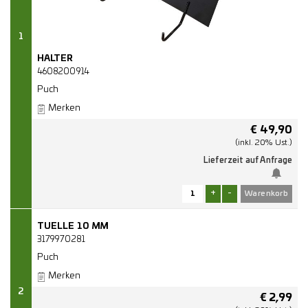
1
HALTER
4608200914
Puch
Merken
€
49,90
(inkl. 20% Ust.)
Lieferzeit auf Anfrage
+
-
TUELLE 10 MM
3179970281
Puch
Merken
2
€
2,99