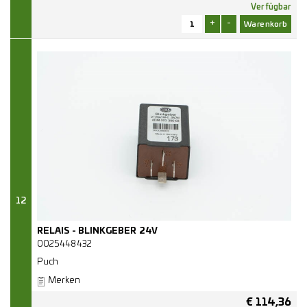
Verfügbar
+
-
12
RELAIS - BLINKGEBER 24V
0025448432
Puch
Merken
€
114,36