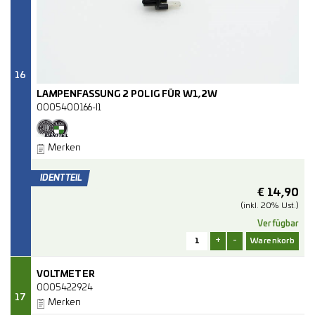
16
LAMPENFASSUNG 2 POLIG FÜR W1,2W
0005400166-I1
Merken
€
14,90
(inkl. 20% Ust.)
Verfügbar
+
-
VOLTMETER
0005422924
17
Merken