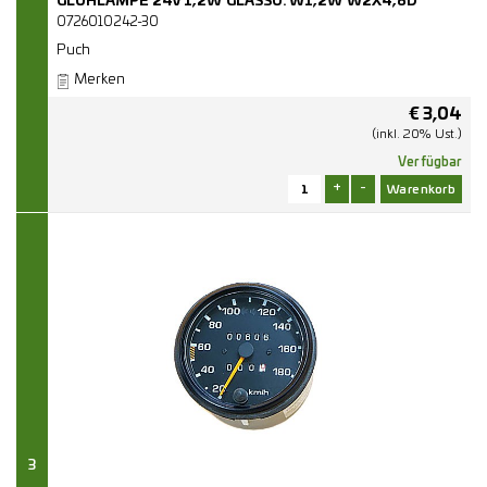
GLÜHLAMPE 24V 1,2W GLASSO. W1,2W W2X4,6D
0726010242-30
Puch
Merken
€
3,04
(inkl. 20% Ust.)
Verfügbar
+
-
3