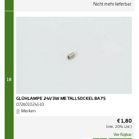
18
GLÜHLAMPE 24V 3W METALLSOCKEL BA7S
0726010241-10
Merken
€
1,80
(inkl. 20% Ust.)
Verfügbar