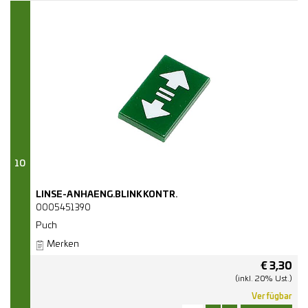
10
LINSE-ANHAENG.BLINKKONTR.
0005451390
Puch
Merken
€
3,30
(inkl. 20% Ust.)
Verfügbar