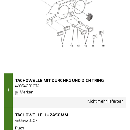
TACHOWELLE MIT DURCHF.G UND DICHTRING
4605420107-1
1
Merken
TACHOWELLE, L=2450MM
4605420107
Puch