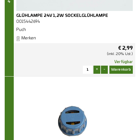
4
GLÜHLAMPE 24V 1,2W SOCKELGLÜHLAMPE
0015442694
Puch
Merken
€
2,99
(inkl. 20% Ust.)
Verfügbar
+
-