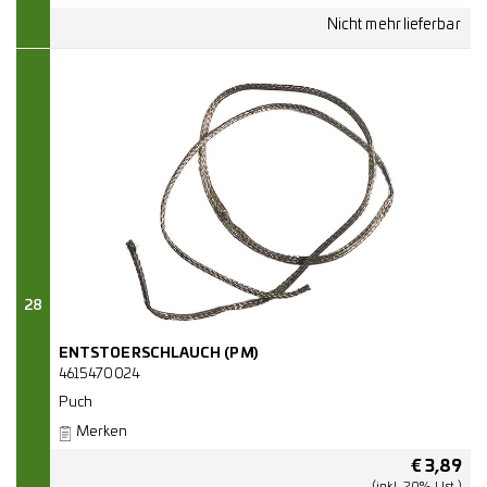
28
ENTSTOERSCHLAUCH (PM)
4615470024
Puch
Merken
€
3,89
(inkl. 20% Ust.)