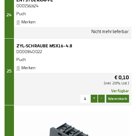
ENTSTOERKAPPE
0001561624
Puch
24
Merken
ZYL-SCHRAUBE M5X16-4.8
D000840022
Puch
Merken
25
€
0,10
(inkl. 20% Ust.)
Verfügbar
+
-