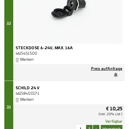
32
STECKDOSE 6-24V, MAX. 16A
4615451500
Merken
Preis auf Anfrage
SCHILD 24 V
4615840017-1
Merken
33
€
10,25
(inkl. 20% Ust.)
Verfügbar
+
-