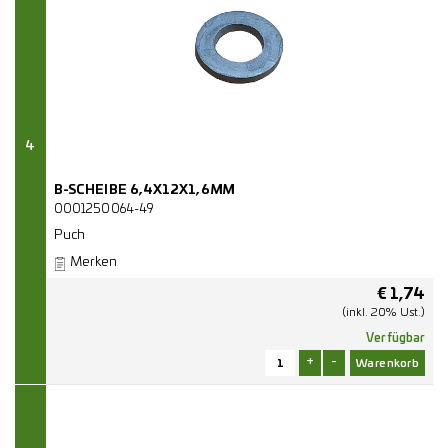
4
B-SCHEIBE 6,4X12X1,6MM
0001250064-49
Puch
Merken
€
1,74
(inkl. 20% Ust.)
Verfügbar
+
-