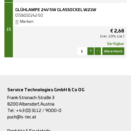
GLÜHLAMPE 24V 5W GLASSOCKEL W21W
0726010242-50
Merken
15
€
2,68
(inkl. 20% Ust.)
Verfügbar
+
-
Service Technologies GmbH & Co OG
Frank-Stronach-Straße 3
8200 Albersdorf, Austria
Tel.:
+43 (0) 3112 / 9000-0
puch@s-tec.at