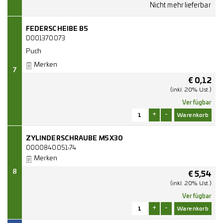
FEDERSCHEIBE B5
D001370073
Puch
Merken
7
€
0,12
(inkl. 20% Ust.)
Verfügbar
+
-
ZYLINDERSCHRAUBE M5X30
0000840051-74
Merken
8
€
5,54
(inkl. 20% Ust.)
Verfügbar
+
-