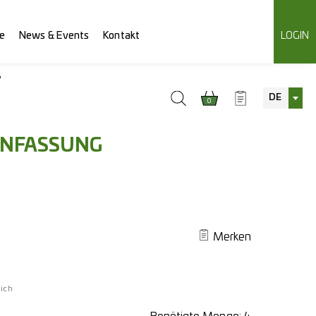
e
News & Events
Kontakt
LOGIN
e
DE
0
ENFASSUNG
Merken
ich