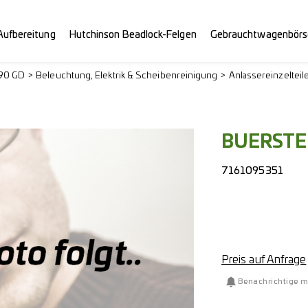
Aufbereitung
Hutchinson Beadlock-Felgen
Gebrauchtwagenbörs
290 GD
Beleuchtung, Elektrik & Scheibenreinigung
Anlassereinzelteil
BUERST
7161095351
Preis auf Anfrage
Benachrichtige m