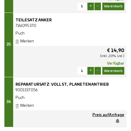
+
-
TEILESATZ ANKER
7161095370
Puch
Merken
35
€
14,90
(inkl. 20% Ust.)
Verfügbar
+
-
REPARATURSATZ: VOLLST., PLANETENANTRIEB
9001337056
Puch
36
Merken
Preis auf Anfrage