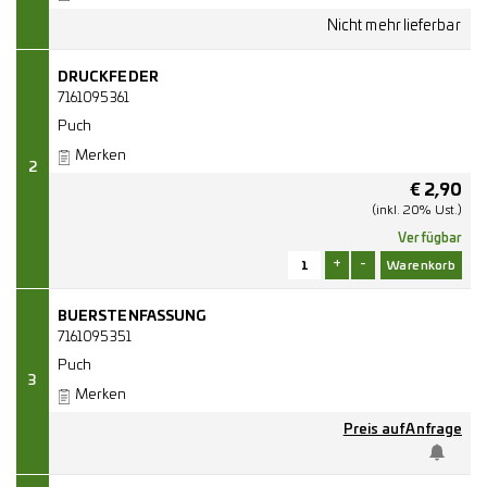
DRUCKFEDER
7161095361
Puch
Merken
2
€
2,90
(inkl. 20% Ust.)
Verfügbar
+
-
BUERSTENFASSUNG
7161095351
Puch
3
Merken
Preis auf Anfrage