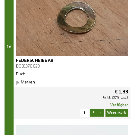
16
FEDERSCHEIBE A8
D001370023
Puch
Merken
€
1,33
(inkl. 20% Ust.)
Verfügbar
+
-