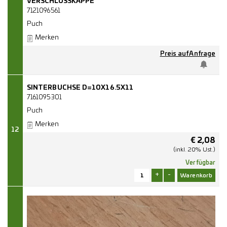
VERSCHLUSSKAPPE
7121096561
Puch
Merken
Preis auf Anfrage
SINTERBUCHSE D=10X16.5X11
7161095301
Puch
Merken
12
€
2,08
(inkl. 20% Ust.)
Verfügbar
+
-