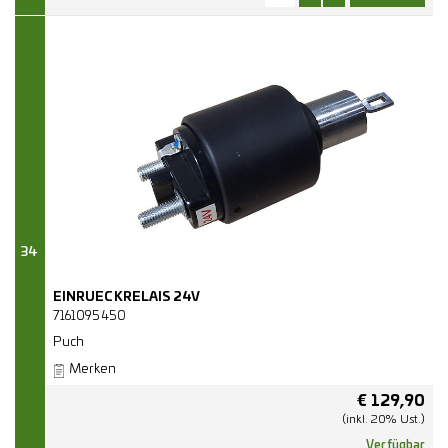
34
EINRUECKRELAIS 24V
7161095450
Puch
Merken
€
129,90
(inkl. 20% Ust.)
Verfügbar