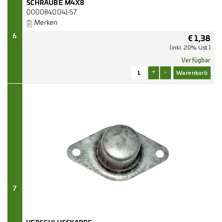
SCHRAUBE M4X8
0000840041-57
Merken
6
€
1,38
(inkl. 20% Ust.)
Verfügbar
+
-
7