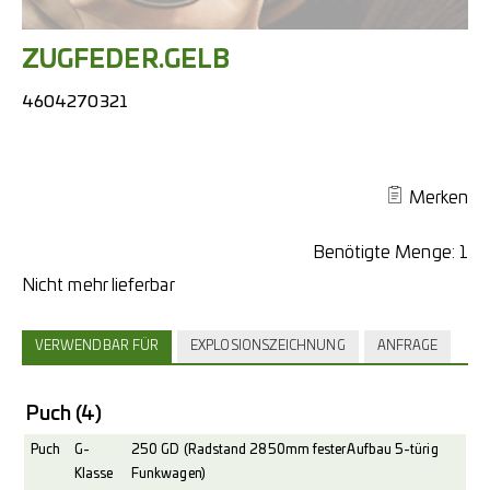
ZUGFEDER.GELB
4604270321
Merken
Benötigte Menge:
1
VERWENDBAR FÜR
EXPLOSIONSZEICHNUNG
ANFRAGE
Puch
(4)
Puch
G-
250 GD (Radstand 2850mm fester Aufbau 5-türig
Klasse
Funkwagen)