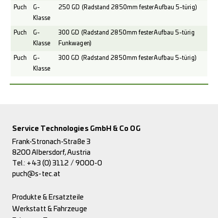
Puch
G-
250 GD (Radstand 2850mm fester Aufbau 5-türig)
Klasse
Puch
G-
300 GD (Radstand 2850mm fester Aufbau 5-türig
Klasse
Funkwagen)
Puch
G-
300 GD (Radstand 2850mm fester Aufbau 5-türig)
Klasse
Service Technologies GmbH & Co OG
Frank-Stronach-Straße 3
8200 Albersdorf, Austria
Tel.:
+43 (0) 3112 / 9000-0
puch@s-tec.at
Produkte & Ersatzteile
Werkstatt & Fahrzeuge