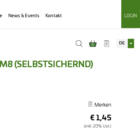
e
News & Events
Kontakt
LOGIN
DE
0
M8 (SELBSTSICHERND)
Merken
€
1,45
(inkl. 20% Ust.)