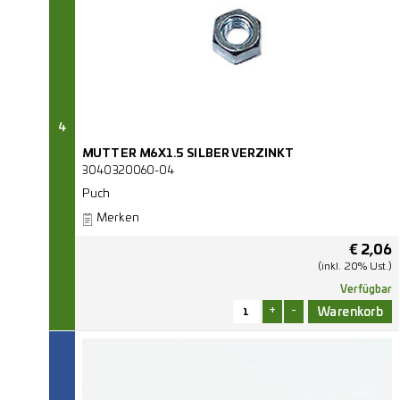
4
MUTTER M6X1.5 SILBER VERZINKT
3040320060-04
Puch
Merken
€
2,06
(inkl. 20% Ust.)
Verfügbar
+
-