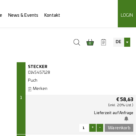
e
News & Events
Kontakt
LOGIN
DE
0
STECKER
0145457128
Puch
Merken
1
€
58,63
(inkl. 20% Ust.)
Lieferzeit auf Anfrage
+
-