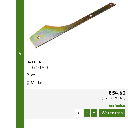
6
HALTER
4605421240
Puch
Merken
€
54,60
(inkl. 20% Ust.)
Verfügbar
+
-