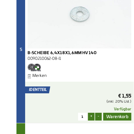
5
B-SCHEIBE 6,4X18X1,6MM HV 140
0090210062-08-I1
Merken
€
1,55
(inkl. 20% Ust.)
Verfügbar
+
-