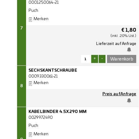
0001250064-21
Puch
Merken
7
€
1,80
(inkl. 20% Ust.)
Lieferzeit auf Anfrage
+
-
SECHSKANTSCHRAUBE
0009330061-21
Merken
8
Preis auf Anfrage
KABELBINDER 4.5X290 MM
0029972490
Puch
Merken