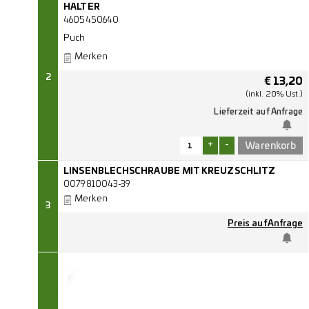
HALTER
4605450640
Puch
Merken
2
€
13,20
(inkl. 20% Ust.)
Lieferzeit auf Anfrage
+
-
LINSENBLECHSCHRAUBE MIT KREUZSCHLITZ
0079810043-39
Merken
3
Preis auf Anfrage