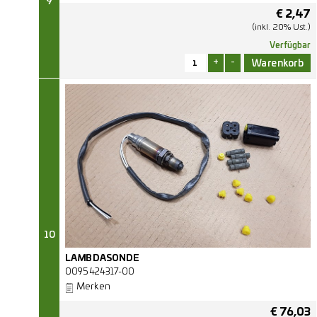
9
€
2,47
(inkl. 20% Ust.)
Verfügbar
+
-
10
LAMBDASONDE
0095424317-00
Merken
€
76,03