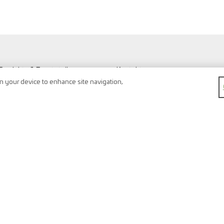
Produkte & Ersatzteile
Kontakt
Werkstatt & Fahrzeuge
Suche
on your device to enhance site navigation,
Fahrzeug Typen
Newsletter
FAQ
Impressum
Merkliste
Datenschutz
Warenkorb
AGB
Registrierung
Rückgaberecht
Karriere