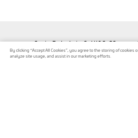
Service Technologies GmbH & Co OG
By clicking “Accept All Cookies”, you agree to the storing of cookies 
Frank-Stronach-Straße 3
analyze site usage, and assist in our marketing efforts.
8200 Albersdorf, Austria
Tel.:
+43 (0) 3112 / 9000-0
puch@s-tec.at